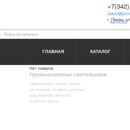
+7(342)
zakaz@prom
г. Пермь, ул
КАТАЛОГ
ГЛАВНАЯ
КАТАЛОГ
Нет товаров
Промышленные светильники
Светильники, лампы, кабель,
эл.счетчики, эл.щиты, розетки,
выключатели, автоматы
и многое другое...