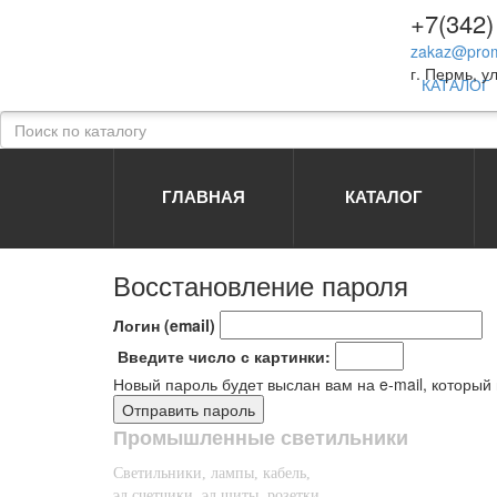
+7(342)
zakaz@prom
г. Пермь, ул
КАТАЛОГ
ГЛАВНАЯ
КАТАЛОГ
Восстановление пароля
Логин (email)
Введите число с картинки:
Новый пароль будет выслан вам на e-mail, который
Промышленные светильники
Светильники, лампы, кабель,
эл.счетчики, эл.щиты, розетки,